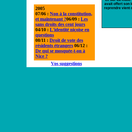
avait offert son 
2005
reprendre vient 
07/06 :
Non à la constitution,
et maintenant ?
06/09 :
Les
sans droits des cent jours
04/10 :
L'identité niçoise en
questions
08/11 :
Droit de vote des
résidents étrangers
06/12 :
De qui se mosquée-t-on à
Nice ?
Vos suggestions