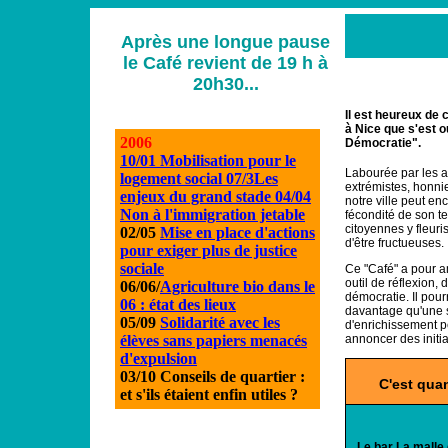
Après une longue pause
le Café revient de 19 h à
20h30...
Il est heureux de 
à Nice que s'est o
2006
Démocratie".
10/01 Mobilisation pour le
Labourée par les aff
logement social
07/3Les
extrémistes, honni
enjeux du grand stade
04/04
notre ville peut enc
Non à l'immigration jetable
fécondité de son ter
citoyennes y fleuri
02/05
Mise en place d'actions
d'être fructueuses.
pour exiger plus de justice
sociale
Ce "Café" a pour a
outil de réflexion, 
06/06/
Agriculture bio dans le
démocratie. Il pour
06 : état des lieux
davantage qu'une 
05/09
Solidarité avec les
d'enrichissement p
élèves sans papiers menacés
annoncer des initia
d'expulsion
03/10 Conseils de quartier :
C'est qua
et s'ils étaient enfin utiles ?
Le bar La malle